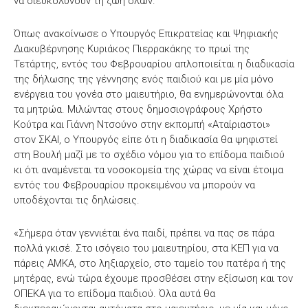
να διευκολύνουν τη ζωή όλων.
Όπως ανακοίνωσε ο Υπουργός Επικρατείας και Ψηφιακής
Διακυβέρνησης Κυριάκος Πιερρακάκης το πρωί της
Τετάρτης, εντός του Φεβρουαρίου απλοποιείται η διαδικασία
της δήλωσης της γέννησης ενός παιδιού και με μία μόνο
ενέργεια του γονέα στο μαιευτήριο, θα ενημερώνονται όλα
τα μητρώα. Μιλώντας στους δημοσιογράφους Χρήστο
Κούτρα και Γιάννη Ντσούνο στην εκπομπή «Αταίριαστοι»
στον ΣΚΑΙ, ο Υπουργός είπε ότι η διαδικασία θα ψηφιστεί
στη Βουλή μαζί με το σχέδιο νόμου για το επίδομα παιδιού
κι ότι αναμένεται τα νοσοκομεία της χώρας να είναι έτοιμα
εντός του Φεβρουαρίου προκειμένου να μπορούν να
υποδέχονται τις δηλώσεις.
«Σήμερα όταν γεννιέται ένα παιδί, πρέπει να πας σε πάρα
πολλά γκισέ. Στο ισόγειο του μαιευτηρίου, στα ΚΕΠ για να
πάρεις ΑΜΚΑ, στο ληξιαρχείο, στο ταμείο του πατέρα ή της
μητέρας, ενώ τώρα έχουμε προσθέσει στην εξίσωση και τον
ΟΠΕΚΑ για το επίδομα παιδιού. Όλα αυτά θα