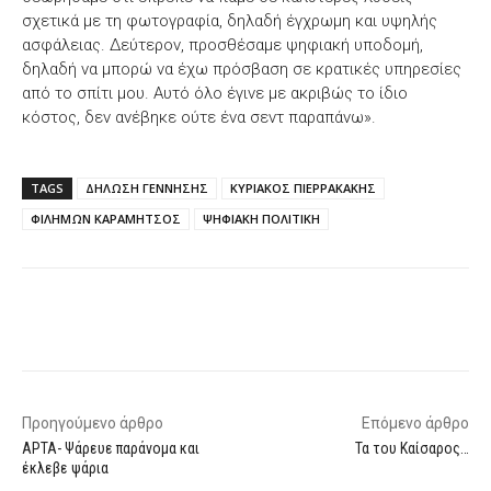
σχετικά με τη φωτογραφία, δηλαδή έγχρωμη και υψηλής
ασφάλειας. Δεύτερον, προσθέσαμε ψηφιακή υποδομή,
δηλαδή να μπορώ να έχω πρόσβαση σε κρατικές υπηρεσίες
από το σπίτι μου. Αυτό όλο έγινε με ακριβώς το ίδιο
κόστος, δεν ανέβηκε ούτε ένα σεντ παραπάνω».
TAGS
ΔΗΛΩΣΗ ΓΕΝΝΗΣΗΣ
ΚΥΡΙΑΚΟΣ ΠΙΕΡΡΑΚΑΚΗΣ
ΦΙΛΗΜΩΝ ΚΑΡΑΜΗΤΣΟΣ
ΨΗΦΙΑΚΗ ΠΟΛΙΤΙΚΗ
Facebook
X
WhatsApp
Email
Προηγούμενο άρθρο
Επόμενο άρθρο
ΑΡΤΑ- Ψάρευε παράνομα και
Τα του Καίσαρος…
έκλεβε ψάρια