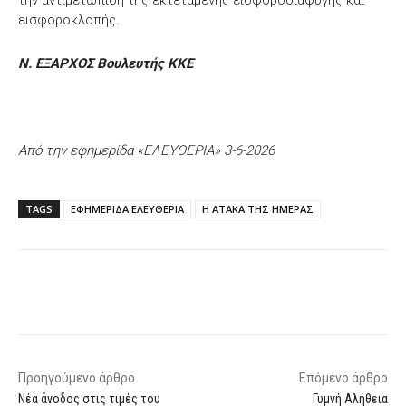
την αντιμετώπιση της εκτεταμένης εισφοροδιαφυγής και
εισφοροκλοπής.
Ν. ΕΞΑΡΧΟΣ Βουλευτής ΚΚΕ
Από την εφημερίδα «ΕΛΕΥΘΕΡΙΑ» 3-6-2026
TAGS
ΕΦΗΜΕΡΙΔΑ ΕΛΕΥΘΕΡΙΑ
Η ΑΤΑΚΑ ΤΗΣ ΗΜΕΡΑΣ
Facebook
X
WhatsApp
Email
Προηγούμενο άρθρο
Επόμενο άρθρο
Νέα άνοδος στις τιμές του
Γυμνή Αλήθεια