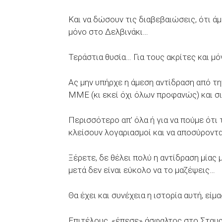
Και να δώσουν τις διαβεβαιώσεις, ότι ά
μόνο στο Δελβινάκι…
Τεράστια θυσία… Για τους ακρίτες και μ
Ας μην υπήρχε η άμεση αντίδραση από τη
ΜΜΕ (κι εκεί όχι όλων προφανώς) και σ
Περισσότερο απ’ όλα ή για να πούμε ότι
κλείσουν λογαριασμοί και να αποσύροντ
Ξέρετε, δε θέλει πολύ η αντίδραση μίας 
μετά δεν είναι εύκολο να το μαζέψεις…
Θα έχει και συνέχεια η ιστορία αυτή, είμ
Επιτέλους, «έπεσε» άσφαλτος στο Σταυρ