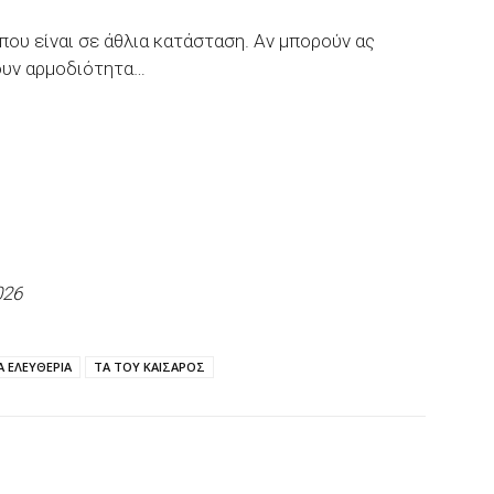
που είναι σε άθλια κατάσταση. Αν μπορούν ας
χουν αρμοδιότητα…
026
 ΕΛΕΥΘΕΡΙΑ
ΤΑ ΤΟΥ ΚΑΙΣΑΡΟΣ
p
Email
Τυπώνω
Viber