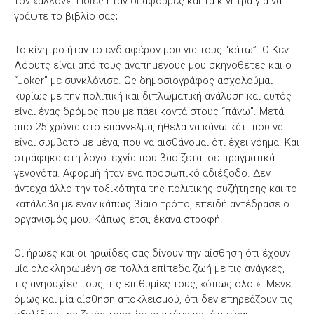
τον «άλλον». Ποιες ήταν οι αφορμές και τα κίνητρα για να
γράψτε το βιβλίο σας;
Το κίνητρο ήταν το ενδιαφέρον μου για τους “κάτω”. Ο Κεν
Λόουτς είναι από τους αγαπημένους μου σκηνοθέτες και ο
“Joker” με συγκλόνισε. Ως δημοσιογράφος ασχολούμαι
κυρίως με την πολιτική και διπλωματική ανάλυση και αυτός
είναι ένας δρόμος που με πάει κοντά στους “πάνω”. Μετά
από 25 χρόνια στο επάγγελμα, ήθελα να κάνω κάτι που να
είναι συμβατό με μένα, που να αισθάνομαι ότι έχει νόημα. Και
στράφηκα στη λογοτεχνία που βασίζεται σε πραγματικά
γεγονότα. Αφορμή ήταν ένα προσωπικό αδιέξοδο. Δεν
άντεχα άλλο την τοξικότητα της πολιτικής συζήτησης και το
κατάλαβα με έναν κάπως βίαιο τρόπο, επειδή αντέδρασε ο
οργανισμός μου. Κάπως έτσι, έκανα στροφή.
Οι ήρωες και οι ηρωίδες σας δίνουν την αίσθηση ότι έχουν
μία ολοκληρωμένη σε πολλά επίπεδα ζωή με τις ανάγκες,
τις ανησυχίες τους, τις επιθυμίες τους, «όπως όλοι». Μένει
όμως και μία αίσθηση αποκλεισμού, ότι δεν επηρεάζουν τις