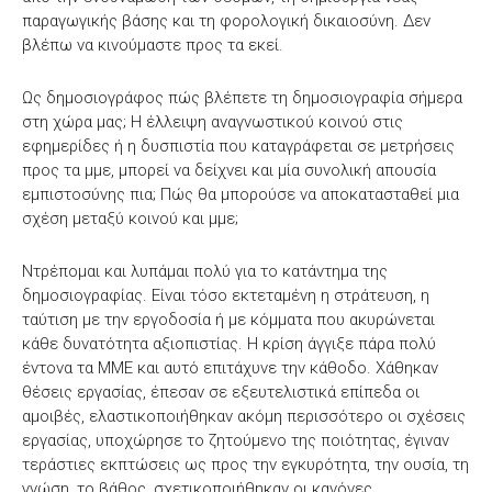
παραγωγικής βάσης και τη φορολογική δικαιοσύνη. Δεν
βλέπω να κινούμαστε προς τα εκεί.
Ως δημοσιογράφος πώς βλέπετε τη δημοσιογραφία σήμερα
στη χώρα μας; Η έλλειψη αναγνωστικού κοινού στις
εφημερίδες ή η δυσπιστία που καταγράφεται σε μετρήσεις
προς τα μμε, μπορεί να δείχνει και μία συνολική απουσία
εμπιστοσύνης πια; Πώς θα μπορούσε να αποκατασταθεί μια
σχέση μεταξύ κοινού και μμε;
Ντρέπομαι και λυπάμαι πολύ για το κατάντημα της
δημοσιογραφίας. Είναι τόσο εκτεταμένη η στράτευση, η
ταύτιση με την εργοδοσία ή με κόμματα που ακυρώνεται
κάθε δυνατότητα αξιοπιστίας. Η κρίση άγγιξε πάρα πολύ
έντονα τα ΜΜΕ και αυτό επιτάχυνε την κάθοδο. Χάθηκαν
θέσεις εργασίας, έπεσαν σε εξευτελιστικά επίπεδα οι
αμοιβές, ελαστικοποιήθηκαν ακόμη περισσότερο οι σχέσεις
εργασίας, υποχώρησε το ζητούμενο της ποιότητας, έγιναν
τεράστιες εκπτώσεις ως προς την εγκυρότητα, την ουσία, τη
γνώση, το βάθος, σχετικοποιήθηκαν οι κανόνες