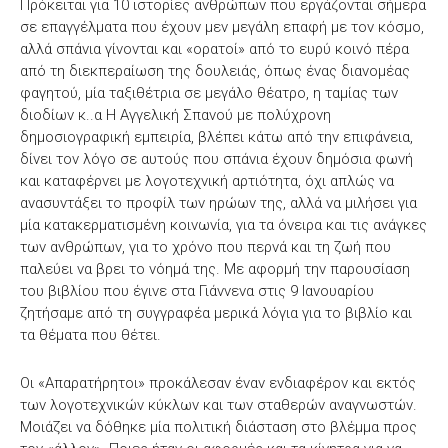
Πρόκειται για 10 ιστορίες ανθρώπων που εργάζονται σήμερα
σε επαγγέλματα που έχουν μεν μεγάλη επαφή με τον κόσμο,
αλλά σπάνια γίνονται και «ορατοί» από το ευρύ κοινό πέρα
από τη διεκπεραίωση της δουλειάς, όπως ένας διανομέας
φαγητού, μία ταξιθέτρια σε μεγάλο θέατρο, η ταμίας των
διοδίων κ..α Η Αγγελική Σπανού με πολύχρονη
δημοσιογραφική εμπειρία, βλέπει κάτω από την επιφάνεια,
δίνει τον λόγο σε αυτούς που σπάνια έχουν δημόσια φωνή
και καταφέρνει με λογοτεχνική αρτιότητα, όχι απλώς να
ανασυντάξει το προφίλ των ηρώων της, αλλά να μιλήσει για
μία κατακερματισμένη κοινωνία, για τα όνειρα και τις ανάγκες
των ανθρώπων, για το χρόνο που περνά και τη ζωή που
παλεύει να βρει το νόημά της. Με αφορμή την παρουσίαση
του βιβλίου που έγινε στα Γιάννενα στις 9 Ιανουαρίου
ζητήσαμε από τη συγγραφέα μερικά λόγια για το βιβλίο και
τα θέματα που θέτει.
Οι «Απαρατήρητοι» προκάλεσαν έναν ενδιαφέρον και εκτός
των λογοτεχνικών κύκλων και των σταθερών αναγνωστών.
Μοιάζει να δόθηκε μία πολιτική διάσταση στο βλέμμα προς