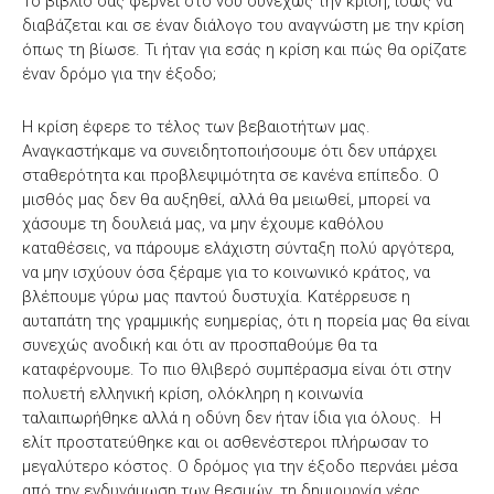
Το βιβλίο σας φέρνει στο νου συνεχώς την κρίση, ίσως να
διαβάζεται και σε έναν διάλογο του αναγνώστη με την κρίση
όπως τη βίωσε. Τι ήταν για εσάς η κρίση και πώς θα ορίζατε
έναν δρόμο για την έξοδο;
Η κρίση έφερε το τέλος των βεβαιοτήτων μας.
Αναγκαστήκαμε να συνειδητοποιήσουμε ότι δεν υπάρχει
σταθερότητα και προβλεψιμότητα σε κανένα επίπεδο. Ο
μισθός μας δεν θα αυξηθεί, αλλά θα μειωθεί, μπορεί να
χάσουμε τη δουλειά μας, να μην έχουμε καθόλου
καταθέσεις, να πάρουμε ελάχιστη σύνταξη πολύ αργότερα,
να μην ισχύουν όσα ξέραμε για το κοινωνικό κράτος, να
βλέπουμε γύρω μας παντού δυστυχία. Κατέρρευσε η
αυταπάτη της γραμμικής ευημερίας, ότι η πορεία μας θα είναι
συνεχώς ανοδική και ότι αν προσπαθούμε θα τα
καταφέρνουμε. Το πιο θλιβερό συμπέρασμα είναι ότι στην
πολυετή ελληνική κρίση, ολόκληρη η κοινωνία
ταλαιπωρήθηκε αλλά η οδύνη δεν ήταν ίδια για όλους. Η
ελίτ προστατεύθηκε και οι ασθενέστεροι πλήρωσαν το
μεγαλύτερο κόστος. Ο δρόμος για την έξοδο περνάει μέσα
από την ενδυνάμωση των θεσμών, τη δημιουργία νέας