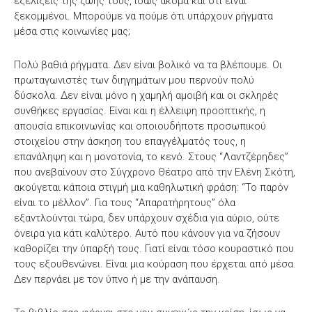
εξελίξεις της ζωής τους, ίσως ακόμα και ότι είναι
ξεκομμένοι. Μπορούμε να πούμε ότι υπάρχουν ρήγματα
μέσα στις κοινωνίες μας;
Πολύ βαθιά ρήγματα. Δεν είναι βολικό να τα βλέπουμε. Οι
πρωταγωνιστές των διηγημάτων μου περνούν πολύ
δύσκολα. Δεν είναι μόνο η χαμηλή αμοιβή και οι σκληρές
συνθήκες εργασίας. Είναι και η έλλειψη προοπτικής, η
απουσία επικοινωνίας και οποιουδήποτε προσωπικού
στοιχείου στην άσκηση του επαγγέλματός τους, η
επανάληψη και η μονοτονία, το κενό. Στους “Λαντζέρηδες”
που ανεβαίνουν στο Σύγχρονο Θέατρο από την Ελένη Σκότη,
ακούγεται κάποια στιγμή μια καθηλωτική φράση: “Το παρόν
είναι το μέλλον”. Για τους “Απαρατήρητους” όλα
εξαντλούνται τώρα, δεν υπάρχουν σχέδια για αύριο, ούτε
όνειρα για κάτι καλύτερο. Αυτό που κάνουν για να ζήσουν
καθορίζει την ύπαρξή τους. Γιατί είναι τόσο κουραστικό που
τους εξουθενώνει. Είναι μια κούραση που έρχεται από μέσα.
Δεν περνάει με τον ύπνο ή με την ανάπαυση.