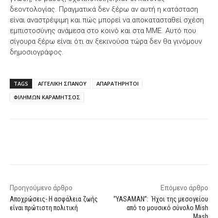
δεοντολογίας. Πραγματικά δεν ξέρω αν αυτή η κατάσταση
είναι αναστρέψιμη και πώς μπορεί να αποκατασταθεί σχέση
εμπιστοσύνης ανάμεσα στο κοινό και στα ΜΜΕ. Αυτό που
σίγουρα ξέρω είναι ότι αν ξεκινούσα τώρα δεν θα γινόμουν
δημοσιογράφος.
TAGS
ΑΓΓΕΛΙΚΗ ΣΠΑΝΟΥ
ΑΠΑΡΑΤΗΡΗΤΟΙ
ΦΙΛΗΜΩΝ ΚΑΡΑΜΗΤΣΟΣ
Facebook
X
WhatsApp
Email
Προηγούμενο άρθρο
Επόμενο άρθρο
Αποχρώσεις- Η ασφάλεια ζωής
“YASAMAN”: Ήχοι της μεσογείου
είναι πρώτιστη πολιτική
από το μουσικό σύνολο Mish
Mash