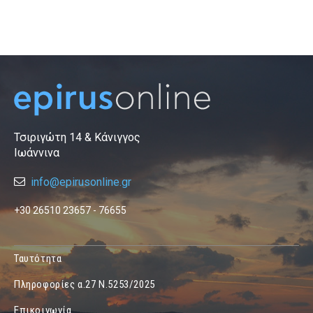
Τσιριγώτη 14 & Κάνιγγος
Ιωάννινα
info@epirusonline.gr
+30 26510 23657 - 76655
Ταυτότητα
Πληροφορίες α.27 Ν.5253/2025
Επικοινωνία