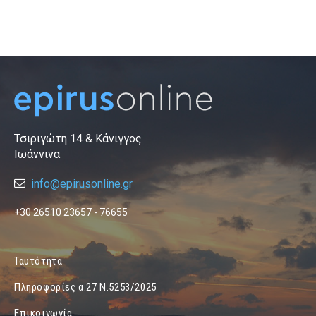
Τσιριγώτη 14 & Κάνιγγος
Ιωάννινα
info@epirusonline.gr
+30 26510 23657 - 76655
Ταυτότητα
Πληροφορίες α.27 Ν.5253/2025
Επικοινωνία