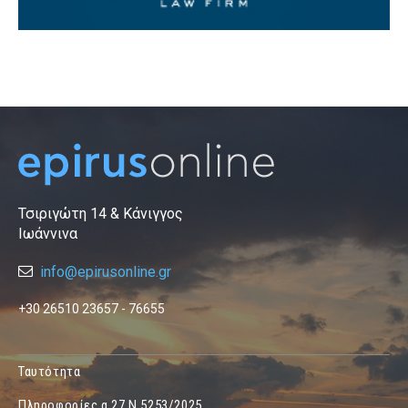
Τσιριγώτη 14 & Κάνιγγος
Ιωάννινα
info@epirusonline.gr
+30 26510 23657 - 76655
Ταυτότητα
Πληροφορίες α.27 Ν.5253/2025