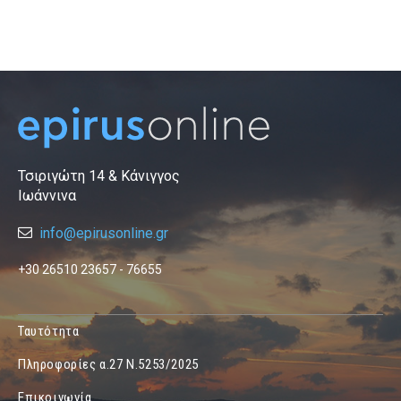
Τσιριγώτη 14 & Κάνιγγος
Ιωάννινα
info@epirusonline.gr
+30 26510 23657 - 76655
Ταυτότητα
Πληροφορίες α.27 Ν.5253/2025
Επικοινωνία