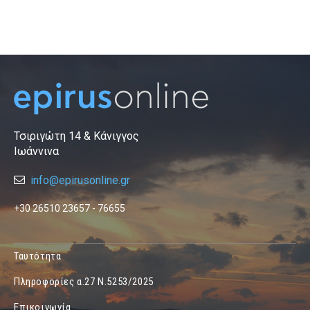
Τσιριγώτη 14 & Κάνιγγος
Ιωάννινα
info@epirusonline.gr
+30 26510 23657 - 76655
Ταυτότητα
Πληροφορίες α.27 Ν.5253/2025
Επικοινωνία