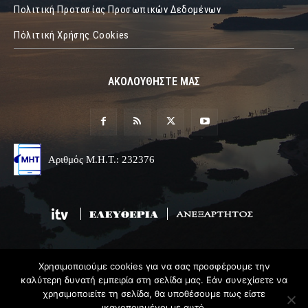
Πολιτική Προτασίας Προσωπικών Δεδομένων
Πόλιτική Χρήσης Cookies
ΑΚΟΛΟΥΘΗΣΤΕ ΜΑΣ
Αριθμός Μ.Η.Τ.: 232376
Χρησιμοποιούμε cookies για να σας προσφέρουμε την
© 2019 Epirus Online
καλύτερη δυνατή εμπειρία στη σελίδα μας. Εάν συνεχίσετε να
χρησιμοποιείτε τη σελίδα, θα υποθέσουμε πως είστε
Σχεδιασμός & Ανάπτυξη
Angel
Web
ικανοποιημένοι με αυτό.