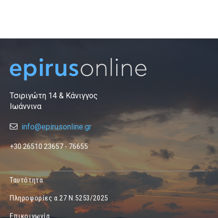
Τσιριγώτη 14 & Κάνιγγος
Ιωάννινα
info@epirusonline.gr
+30 26510 23657 - 76655
Ταυτότητα
Πληροφορίες α.27 Ν.5253/2025
Επικοινωνία