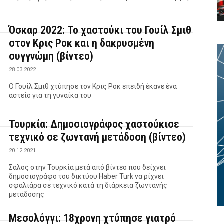
Όσκαρ 2022: Το χαστούκι του Γουίλ Σμιθ
στον Κρις Ροκ και η δακρυσμένη
συγγνώμη (βίντεο)
28.03.2022
Ο Γουίλ Σμιθ χτύπησε τον Κρις Ροκ επειδή έκανε ένα
αστείο για τη γυναίκα του
Τουρκία: Δημοσιογράφος χαστούκισε
τεχνικό σε ζωντανή μετάδοση (βίντεο)
20.12.2021
Σάλος στην Τουρκία μετά από βίντεο που δείχνει
δημοσιογράφο του δικτύου Haber Turk να ρίχνει
σφαλιάρα σε τεχνικό κατά τη διάρκεια ζωντανής
μετάδοσης
Μεσολόγγι: 18χρονη χτύπησε γιατρό