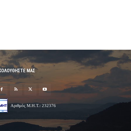
ΚΟΛΟΥΘΗΣΤΕ ΜΑΣ
Αριθμός Μ.Η.Τ.: 232376