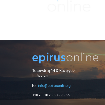
Τσιριγώτη 14 & Κάνιγγος
Ιωάννινα
info@epirusonline.gr
+30 26510 23657 - 76655