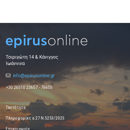
Τσιριγώτη 14 & Κάνιγγος
Ιωάννινα
info@epirusonline.gr
+30 26510 23657 - 76655
Ταυτότητα
Πληροφορίες α.27 Ν.5253/2025
Επικοινωνία