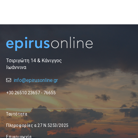
Τσιριγώτη 14 & Κάνιγγος
Ιωάννινα
info@epirusonline.gr
+30 26510 23657 - 76655
Ταυτότητα
Πληροφορίες α.27 Ν.5253/2025
Επικοινωνία