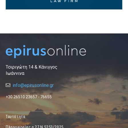
Τσιριγώτη 14 & Κάνιγγος
Ιωάννινα
info@epirusonline.gr
+30 26510 23657 - 76655
Ταυτότητα
Πληροφορίες α.27 Ν.5253/2025