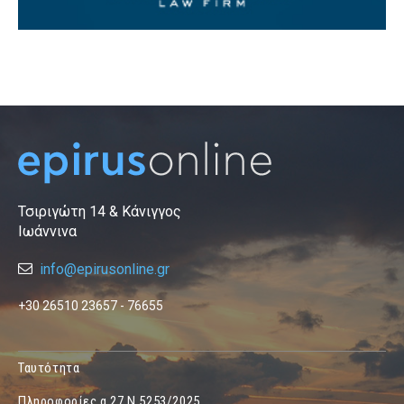
Τσιριγώτη 14 & Κάνιγγος
Ιωάννινα
info@epirusonline.gr
+30 26510 23657 - 76655
Ταυτότητα
Πληροφορίες α.27 Ν.5253/2025