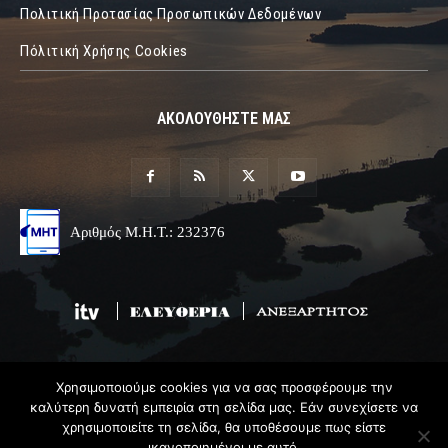
Πολιτική Προτασίας Προσωπικών Δεδομένων
Πόλιτική Χρήσης Cookies
ΑΚΟΛΟΥΘΗΣΤΕ ΜΑΣ
Αριθμός Μ.Η.Τ.: 232376
Χρησιμοποιούμε cookies για να σας προσφέρουμε την
© 2019 Epirus Online
καλύτερη δυνατή εμπειρία στη σελίδα μας. Εάν συνεχίσετε να
χρησιμοποιείτε τη σελίδα, θα υποθέσουμε πως είστε
Σχεδιασμός & Ανάπτυξη
Angel
Web
ικανοποιημένοι με αυτό.