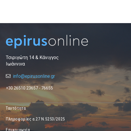
Τσιριγώτη 14 & Κάνιγγος
Ιωάννινα
info@epirusonline.gr
+30 26510 23657 - 76655
Ταυτότητα
Πληροφορίες α.27 Ν.5253/2025
Επικοινωνία