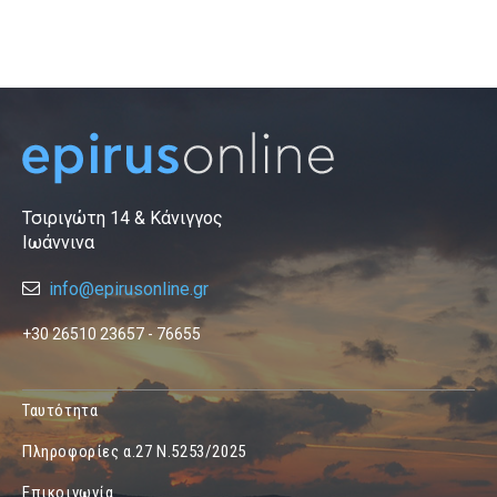
Τσιριγώτη 14 & Κάνιγγος
Ιωάννινα
info@epirusonline.gr
+30 26510 23657 - 76655
Ταυτότητα
Πληροφορίες α.27 Ν.5253/2025
Επικοινωνία