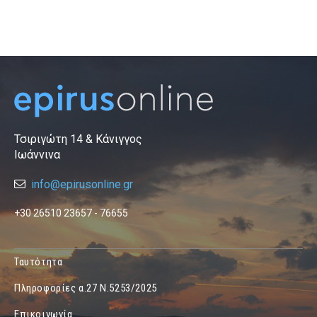
Τσιριγώτη 14 & Κάνιγγος
Ιωάννινα
info@epirusonline.gr
+30 26510 23657 - 76655
Ταυτότητα
Πληροφορίες α.27 Ν.5253/2025
Επικοινωνία