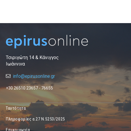
Τσιριγώτη 14 & Κάνιγγος
Ιωάννινα
info@epirusonline.gr
+30 26510 23657 - 76655
Ταυτότητα
Πληροφορίες α.27 Ν.5253/2025
Επικοινωνία