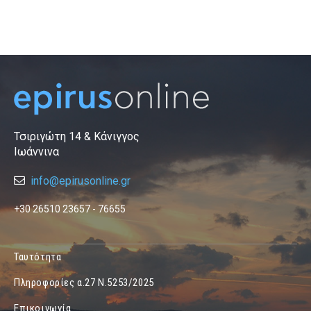
Τσιριγώτη 14 & Κάνιγγος
Ιωάννινα
info@epirusonline.gr
+30 26510 23657 - 76655
Ταυτότητα
Πληροφορίες α.27 Ν.5253/2025
Επικοινωνία