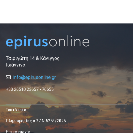
Τσιριγώτη 14 & Κάνιγγος
Ιωάννινα
info@epirusonline.gr
+30 26510 23657 - 76655
Ταυτότητα
Πληροφορίες α.27 Ν.5253/2025
Επικοινωνία