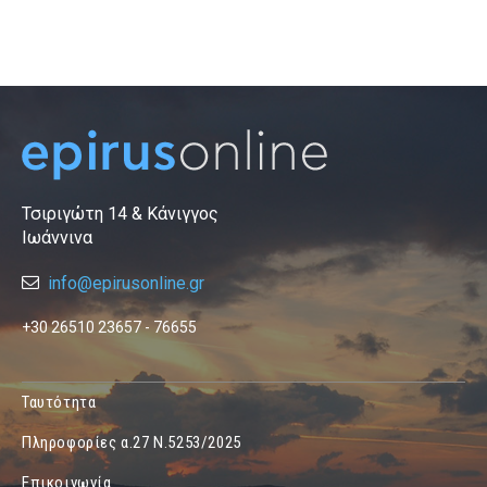
Τσιριγώτη 14 & Κάνιγγος
Ιωάννινα
info@epirusonline.gr
+30 26510 23657 - 76655
Ταυτότητα
Πληροφορίες α.27 Ν.5253/2025
Επικοινωνία