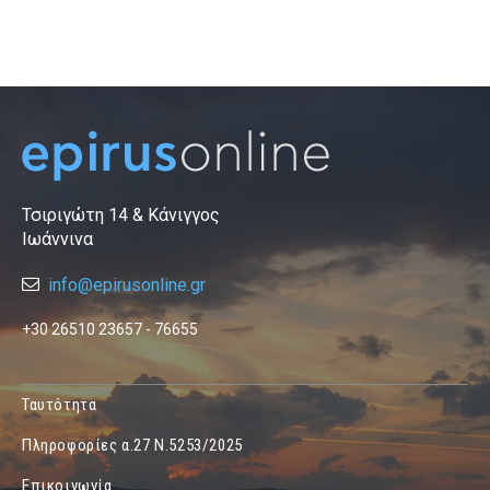
Τσιριγώτη 14 & Κάνιγγος
Ιωάννινα
info@epirusonline.gr
+30 26510 23657 - 76655
Ταυτότητα
Πληροφορίες α.27 Ν.5253/2025
Επικοινωνία