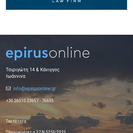
Τσιριγώτη 14 & Κάνιγγος
Ιωάννινα
info@epirusonline.gr
+30 26510 23657 - 76655
Ταυτότητα
Πληροφορίες α.27 Ν.5253/2025