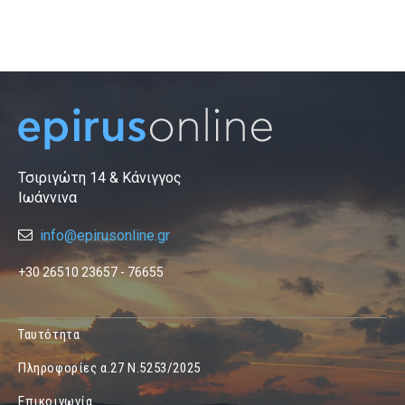
Τσιριγώτη 14 & Κάνιγγος
Ιωάννινα
info@epirusonline.gr
+30 26510 23657 - 76655
Ταυτότητα
Πληροφορίες α.27 Ν.5253/2025
Επικοινωνία