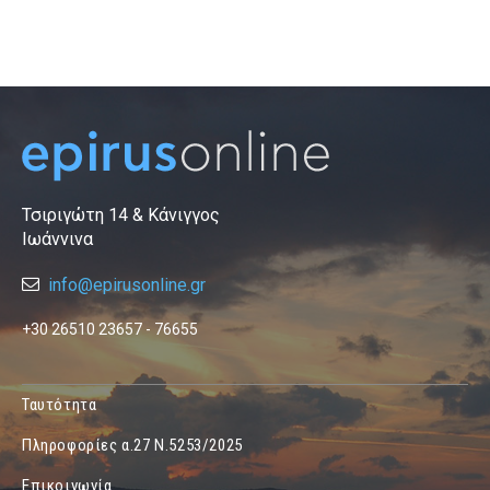
Τσιριγώτη 14 & Κάνιγγος
Ιωάννινα
info@epirusonline.gr
+30 26510 23657 - 76655
Ταυτότητα
Πληροφορίες α.27 Ν.5253/2025
Επικοινωνία