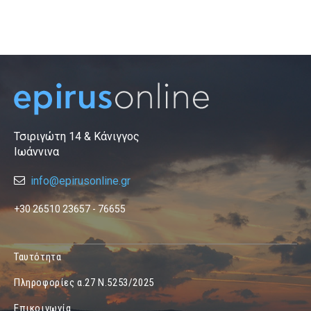
Τσιριγώτη 14 & Κάνιγγος
Ιωάννινα
info@epirusonline.gr
+30 26510 23657 - 76655
Ταυτότητα
Πληροφορίες α.27 Ν.5253/2025
Επικοινωνία