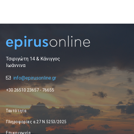
Τσιριγώτη 14 & Κάνιγγος
Ιωάννινα
info@epirusonline.gr
+30 26510 23657 - 76655
Ταυτότητα
Πληροφορίες α.27 Ν.5253/2025
Επικοινωνία