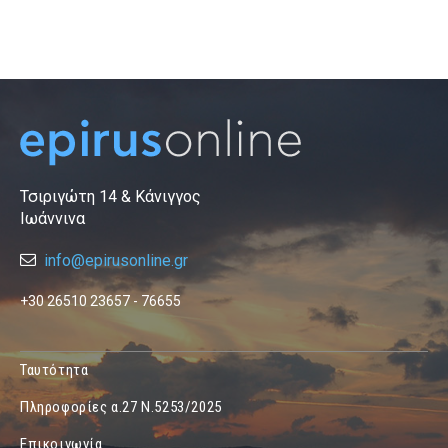
Τσιριγώτη 14 & Κάνιγγος
Ιωάννινα
info@epirusonline.gr
+30 26510 23657 - 76655
Ταυτότητα
Πληροφορίες α.27 Ν.5253/2025
Επικοινωνία