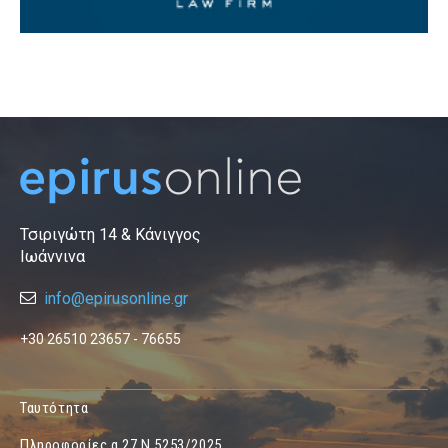
Τσιριγώτη 14 & Κάνιγγος
Ιωάννινα
info@epirusonline.gr
+30 26510 23657 - 76655
Ταυτότητα
Πληροφορίες α.27 Ν.5253/2025