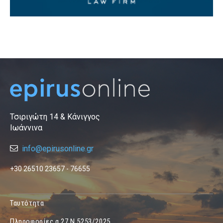
Τσιριγώτη 14 & Κάνιγγος
Ιωάννινα
info@epirusonline.gr
+30 26510 23657 - 76655
Ταυτότητα
Πληροφορίες α.27 Ν.5253/2025