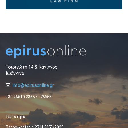
Τσιριγώτη 14 & Κάνιγγος
Ιωάννινα
info@epirusonline.gr
+30 26510 23657 - 76655
Ταυτότητα
Πληροφορίες α.27 Ν.5253/2025