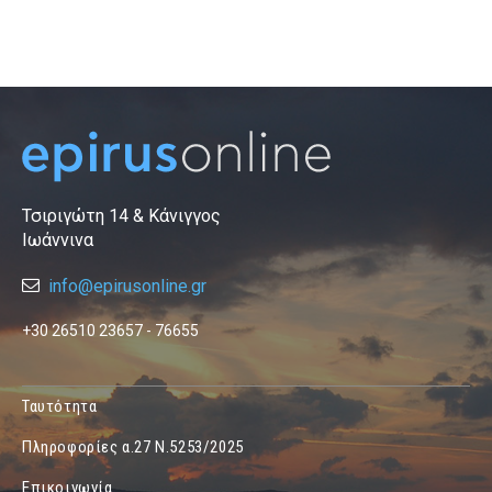
Τσιριγώτη 14 & Κάνιγγος
Ιωάννινα
info@epirusonline.gr
+30 26510 23657 - 76655
Ταυτότητα
Πληροφορίες α.27 Ν.5253/2025
Επικοινωνία