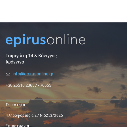
Τσιριγώτη 14 & Κάνιγγος
Ιωάννινα
info@epirusonline.gr
+30 26510 23657 - 76655
Ταυτότητα
Πληροφορίες α.27 Ν.5253/2025
Επικοινωνία