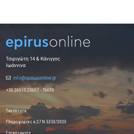
Τσιριγώτη 14 & Κάνιγγος
Ιωάννινα
info@epirusonline.gr
+30 26510 23657 - 76655
Ταυτότητα
Πληροφορίες α.27 Ν.5253/2025
Επικοινωνία