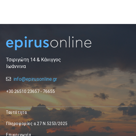
Τσιριγώτη 14 & Κάνιγγος
Ιωάννινα
info@epirusonline.gr
+30 26510 23657 - 76655
Ταυτότητα
Πληροφορίες α.27 Ν.5253/2025
Επικοινωνία