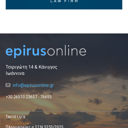
Τσιριγώτη 14 & Κάνιγγος
Ιωάννινα
info@epirusonline.gr
+30 26510 23657 - 76655
Ταυτότητα
Πληροφορίες α.27 Ν.5253/2025