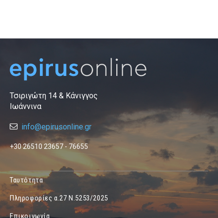
Τσιριγώτη 14 & Κάνιγγος
Ιωάννινα
info@epirusonline.gr
+30 26510 23657 - 76655
Ταυτότητα
Πληροφορίες α.27 Ν.5253/2025
Επικοινωνία