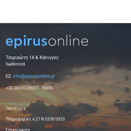
Τσιριγώτη 14 & Κάνιγγος
Ιωάννινα
info@epirusonline.gr
+30 26510 23657 - 76655
Ταυτότητα
Πληροφορίες α.27 Ν.5253/2025
Επικοινωνία