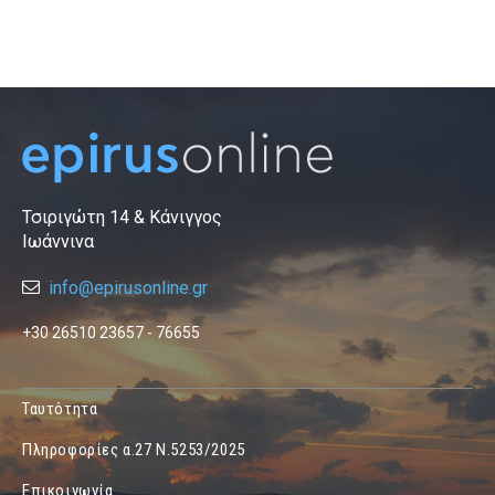
Τσιριγώτη 14 & Κάνιγγος
Ιωάννινα
info@epirusonline.gr
+30 26510 23657 - 76655
Ταυτότητα
Πληροφορίες α.27 Ν.5253/2025
Επικοινωνία