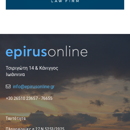
Τσιριγώτη 14 & Κάνιγγος
Ιωάννινα
info@epirusonline.gr
+30 26510 23657 - 76655
Ταυτότητα
Πληροφορίες α.27 Ν.5253/2025