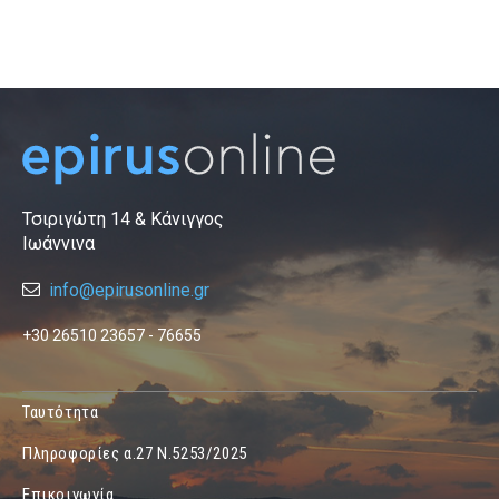
Τσιριγώτη 14 & Κάνιγγος
Ιωάννινα
info@epirusonline.gr
+30 26510 23657 - 76655
Ταυτότητα
Πληροφορίες α.27 Ν.5253/2025
Επικοινωνία