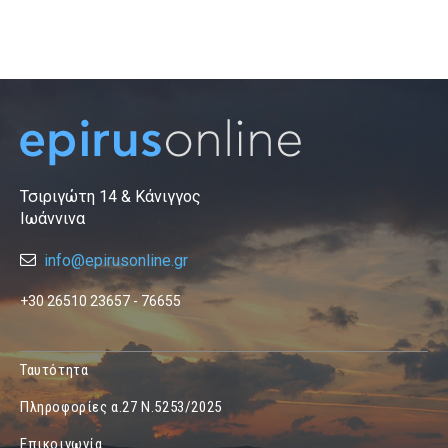
Τσιριγώτη 14 & Κάνιγγος
Ιωάννινα
info@epirusonline.gr
+30 26510 23657 - 76655
Ταυτότητα
Πληροφορίες α.27 Ν.5253/2025
Επικοινωνία