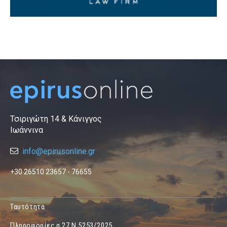
Τσιριγώτη 14 & Κάνιγγος
Ιωάννινα
info@epirusonline.gr
+30 26510 23657 - 76655
Ταυτότητα
Πληροφορίες α.27 Ν.5253/2025