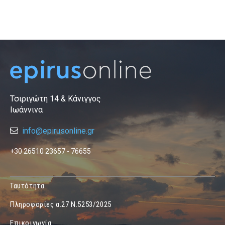
Τσιριγώτη 14 & Κάνιγγος
Ιωάννινα
info@epirusonline.gr
+30 26510 23657 - 76655
Ταυτότητα
Πληροφορίες α.27 Ν.5253/2025
Επικοινωνία