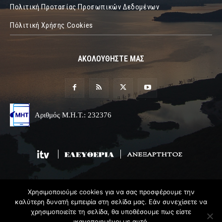
Πολιτική Προτασίας Προσωπικών Δεδομένων
Πόλιτική Χρήσης Cookies
ΑΚΟΛΟΥΘΗΣΤΕ ΜΑΣ
Αριθμός Μ.Η.Τ.: 232376
Χρησιμοποιούμε cookies για να σας προσφέρουμε την
© 2019 Epirus Online
καλύτερη δυνατή εμπειρία στη σελίδα μας. Εάν συνεχίσετε να
χρησιμοποιείτε τη σελίδα, θα υποθέσουμε πως είστε
Σχεδιασμός & Ανάπτυξη
Angel
Web
ικανοποιημένοι με αυτό.