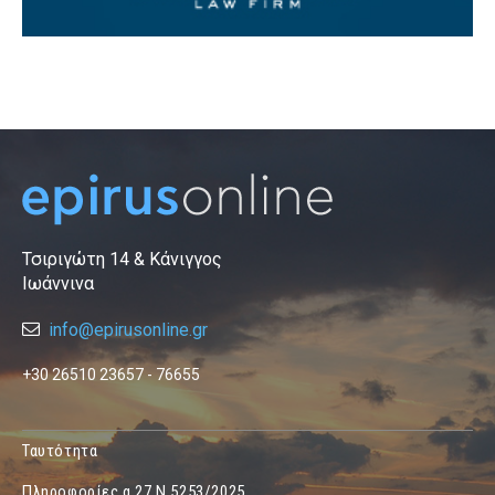
Τσιριγώτη 14 & Κάνιγγος
Ιωάννινα
info@epirusonline.gr
+30 26510 23657 - 76655
Ταυτότητα
Πληροφορίες α.27 Ν.5253/2025