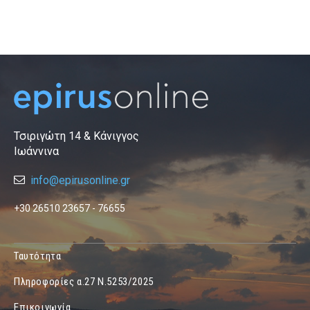
Τσιριγώτη 14 & Κάνιγγος
Ιωάννινα
info@epirusonline.gr
+30 26510 23657 - 76655
Ταυτότητα
Πληροφορίες α.27 Ν.5253/2025
Επικοινωνία